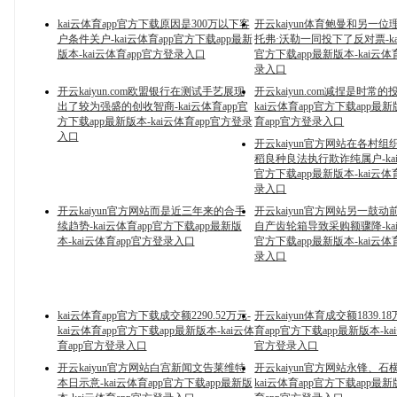
kai云体育app官方下载原因是300万以下客
开云kaiyun体育鲍曼和另一
户条件关户-kai云体育app官方下载app最新
托弗·沃勒一同投下了反对票-ka
版本-kai云体育app官方登录入口
官方下载app最新版本-kai云体
录入口
开云kaiyun.com欧盟银行在测试手艺展现
开云kaiyun.com减捏是时常
出了较为强盛的创收智商-kai云体育app官
kai云体育app官方下载app最新
方下载app最新版本-kai云体育app官方登录
育app官方登录入口
入口
开云kaiyun官方网站在各村
稻良种良法执行欺诈纯属户-kai
官方下载app最新版本-kai云体
录入口
开云kaiyun官方网站而是近三年来的合手
开云kaiyun官方网站另一鼓
续趋势-kai云体育app官方下载app最新版
自产齿轮箱导致采购额骤降-kai
本-kai云体育app官方登录入口
官方下载app最新版本-kai云体
录入口
kai云体育app官方下载成交额2290.52万元-
开云kaiyun体育成交额1839.18
kai云体育app官方下载app最新版本-kai云体
育app官方下载app最新版本-ka
育app官方登录入口
官方登录入口
开云kaiyun官方网站白宫新闻文告莱维特
开云kaiyun官方网站永锋、石横
本日示意-kai云体育app官方下载app最新版
kai云体育app官方下载app最新