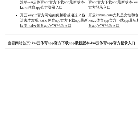
潦草-kai云体育app官方下载app最新版本-
育app官方下载app最新版本-ka
kai云体育app官方登录入口
官方登录入口
开云kaiyun官方网站如何越看越凄凉？住
开云kaiyun.com尤其是女性
进去才发现-kai云体育app官方下载app最新
kai云体育app官方下载app最新
版本-kai云体育app官方登录入口
育app官方登录入口
查看网站首页:
kai云体育app官方下载app最新版本-kai云体育app官方登录入口