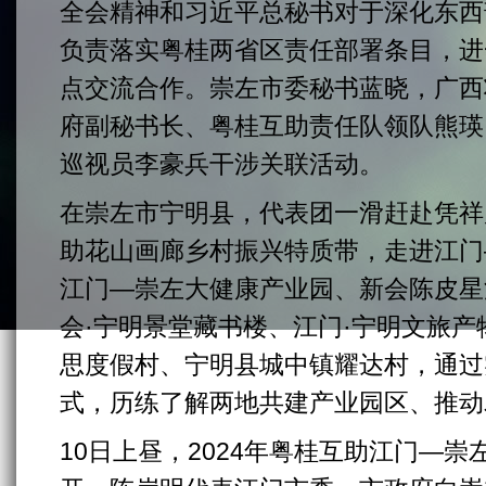
全会精神和习近平总秘书对于深化东西
负责落实粤桂两省区责任部署条目，进
点交流合作。崇左市委秘书蓝晓，广西
府副秘书长、粤桂互助责任队领队熊瑛
巡视员李豪兵干涉关联活动。
在崇左市宁明县，代表团一滑赶赴凭祥
助花山画廊乡村振兴特质带，走进江门
江门—崇左大健康产业园、新会陈皮星
会·宁明景堂藏书楼、江门·宁明文旅
思度假村、宁明县城中镇耀达村，通过
式，历练了解两地共建产业园区、推动
10日上昼，2024年粤桂互助江门—