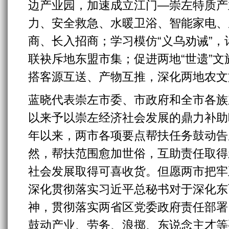
边产业园，加速成立江门—崇左特质产
力、安全救急、水暖卫浴、智能家电、
商、长入招商；学习模仿“义乌劝诫”
联袂斥地东盟市集；促进两地“世遗”
搭客源互送、产物互推，深化两地农文
蓝晓代表崇左市委、市政府和全市各族
以来予以崇左经济社会发展的鼎力补助
年以来，两市各项要点帮扶任务鼓动告
然，帮扶范围愈加世俗，互助责任取得
社会发展取得可喜收货。但愿两市把牢
深化贯彻落实习近平总秘书对于深化东
神，贯彻落实两省区党委政府责任部署
鼓动产业、劳务、浪掷、东说念主才等