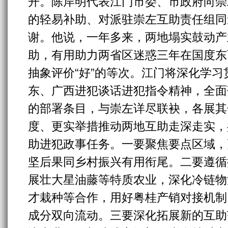
开。陈岸明代表江门市委、市政府向崇
的轻易补助、对派驻崇左互助责任组同
谢。他说，一年多来，两地塌实鼓动产
助，有用助力两省区迷惑三年在国度东
抽象评价“好”的等次。江门将深化学
东、广西进犯谈话进犯指令精神，全面
的部署条目，与崇左详尽联袂，各展其
度、更实举措推动两地互助走深走实，
助进犯政事任务。一要聚焦要点区域，
坚后果同乡村振兴有用衔尾。二要遵循
展壮大星油藤等特质农业，深化冷链物
才栽种等合作，用好粤桂产销对接机制
成分双向流动。三要深化拓展新的互助