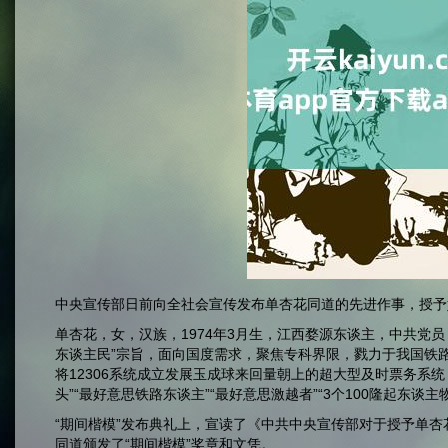
中央宣传部日前向全社会宣传发布单杏花同道的先进作事，授予她
单杏花，女，汉族，1974年3月生，江西婺源东谈主，中共党
东谈主民”宗旨，面向国度需求，聚焦专科界限，戮力于我国铁
将12306系统成立发展玉成球来回量朝上的超大型及时票务系
头”“最好意思铁路东谈主”“最好意思激越者”“3个100隆起东谈主
“期间楷模”发布典礼上，宣读了《中共中央宣传部对于授予单杏
同道颁发了“期间楷模”奖章和文凭。