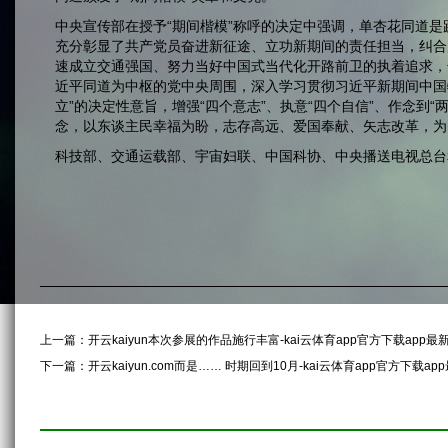
中央宣传部在授予“期间楷模”称呼的决定中强调，单杏花同道是
充分彰显了共产党员奋进新征途、立功新期间的责任担当，纠合
速成立交通强国、努力当好中国式当代化开路前卫的执着追求，
近平同道为中枢的党中央周围，深入学习贯彻习近平新期间中国
立”的决定性意旨，增强“四个意志”、执意“四个自信”、作念
念，以东谈主民幸福为盼，志存高远、爱国奉献、矢志改革，为
科技部、交通运载部、宇宙妇联、中国科协、中央播送电视总台和国
上一篇：
开云kaiyun本次参展的作品施行丰富-kai云体育app官方下载app最
下一篇：
开云kaiyun.com而是…… 时期回到10月-kai云体育app官方下载a