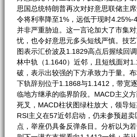
思国总统特朗普再次对好意思联储主席
令将利率降至1%，远低于现时4.25%-
并非严重胁迫。这一言论加大了市集对
忧，也令好意思元多头短线严慎。技艺
图表示汇价波及1.1829高点后握续
林中轨（1.1640）近邻，且短线面对1
破，表示出较强的下方承致力于量。布
下轨辞别位于1.1868与1.1412，
临地方继承的临界阶段。MACD主义方面
死叉，MACD柱状图绿柱放大，领导
RSI主义在57近邻启动，仍未参预超
点，举座仍具备反弹条目。分析以为若短