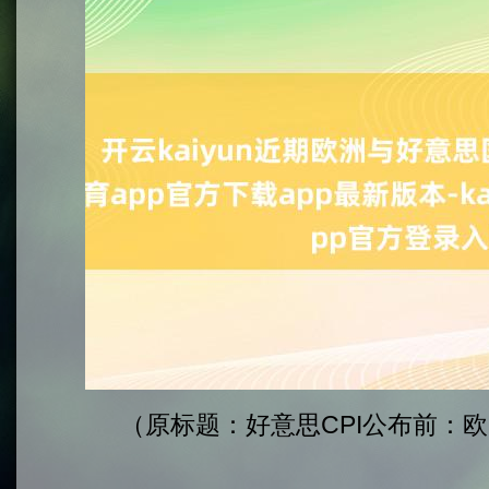
（原标题：好意思CPI公布前：