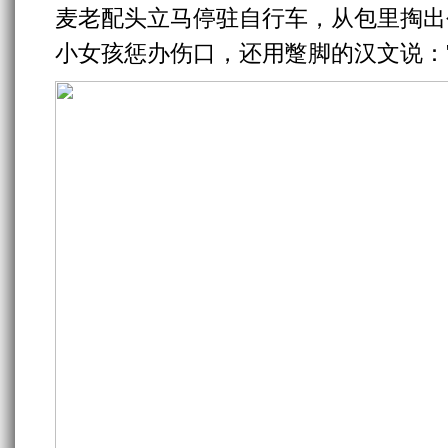
麦老配头立马停驻自行车，从包里掏出
小女孩惩办伤口，还用蹩脚的汉文说：