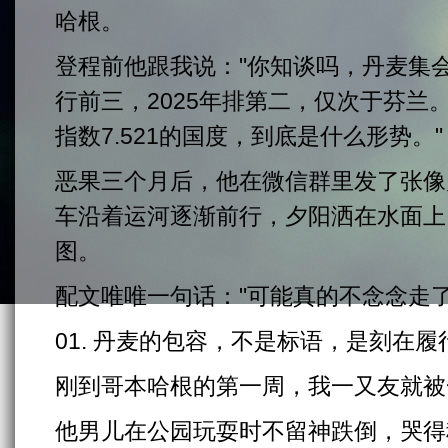
哈根。
登程前他跟我说："你知谈吗，丹麦集
行前三，2025年排第二，仅次于芬兰
指数7.521的国度，到底是什么形势。"
恶果三个月后，他在微信群里发了张像
车沿着运河逐渐前行，夕阳洒在水面上
图。
配文唯唯一句话："可能真的不念念走了
01. 丹麦的包容，不是标语，是刻在
刚到哥本哈根的第一周，我一又友就被
他男儿在公园玩耍时不留神跌倒，哭得