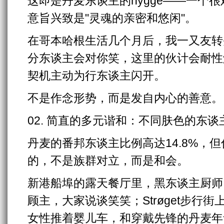
这即是丹麦东谈主的hygge——一个
意旨兴致是"灵魂的亲密和悠闲"。
在哥本哈根生活几个月后，我一又友转
分东谈主会对你笑，这里的伙计会耐性
契机主动为行东谈主闪开。
不是作念形势，而是发自内心的善意。
02. 简直的多元谐和：不同肤色的东
丹麦的番邦东谈主比例高达14.8%，
的，不是族群对立，而是和会。
新港船埠的露天餐厅里，黑东谈主厨师
顾主，大家说谈笑笑；Strøget步行
女性推着婴儿车，和穿戴先锋的丹麦年