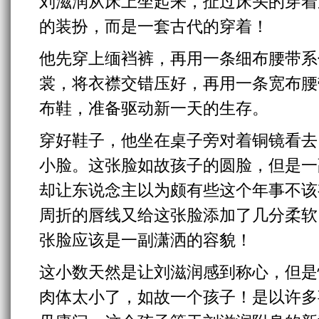
刘滋润从床上坐起来，扯过床头的穿着
的装扮，而是一套古代的穿着！
他先穿上缅裆裤，再用一条细布腰带系
裳，将衣襟交错压好，再用一条宽布腰
布鞋，准备驱动新一天的生存。
穿好鞋子，他坐在桌子旁对着铜镜看去
小脸。这张脸如故孩子的圆脸，但是一
却让东说念主以为颇有些这个年事不该
周折的唇线又给这张脸添加了几分柔软
张脸应该是一副潇洒的容貌！
这小数天然是让刘滋润感到称心，但是
肉体太小了，如故一个孩子！是以许多