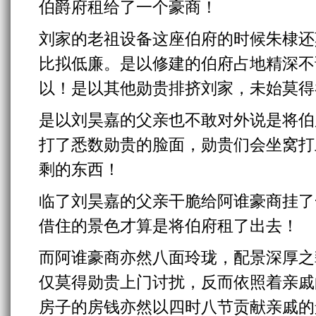
伯爵府租给了一个豪商！
刘家的老祖设备这座伯府的时候朱棣还
比拟低廉。是以修建的伯府占地精深不
以！是以其他勋贵排挤刘家，未始莫得
是以刘昊嘉的父亲也不敢对外说是将伯
打了悉数勋贵的脸面，勋贵们会坐窝打
剩的东西！
临了刘昊嘉的父亲干脆给阿谁豪商挂了
借住的景色才算是将伯府租了出去！
而阿谁豪商亦然八面玲珑，配景深厚之
仅莫得勋贵上门讨扰，反而依照着亲戚
房子的房钱亦然以四时八节贡献亲戚的