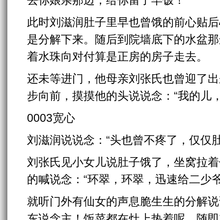
去你娘亲那边，给你留了早饭！”
此时刘滋润肚子里早也曾饿的前心贴后
是分解下来。随后到院墙底下的水盆那
着水珠向对付算是正房的房子走去。
还未等进门，他母亲刘张氏也曾迎了出
步向前，摸摸他的头说说念：“我的儿
0003宽心
刘滋润说说念：“头也曾不疼了，仅仅肚
刘张氏见小女儿说肚子饿了，坐窝拉着
的喊说念：“环翠，环翠，迅速给二少爷
就听门外有仙女的声息脆生生的分解说
东说念主！饭菜都在灶上热着呢，随即