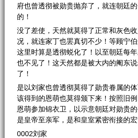
府也曾透彻被勋贵抛弃了，就连朝廷的
的！
没了差使，天然就莫得了正常和灰色收
况，就连家丁也罢真切不少！等顾宁伯
这里时算是透彻蜕化了！以至朝廷每年
也不见了！这天然都是被大内的阉东说
了！
是以刘家也曾透彻莫得了勋贵眷属的体
该得到的恩萌也莫得颁下来！按照旧例
恩萌参加锦衣卫，以示意朝廷对勋贵的
是皇帝至亲军，是和皇室紧密衔接的宏
0002刘家