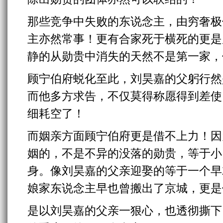
那些竞争中失败的东说念主，由穷奢极
主亦然常事！更有合家死于横死的更是
静的从勋贵中消失的天然不是第一家，
顾宁伯府蜕化至此，刘昊嘉的父躬行然
而他多方求告，不仅莫得称愿得到差使
细耗空了！
而姻亲方面顾宁伯府更是借不上力！因
姻的，不是不异的没落的勋贵，等于小
身。像刘昊嘉的父亲迎娶的等于一个早
娘家东说念主早也曾搬出了京城，更是
是以刘昊嘉的父亲一狠心，也透彻撕下