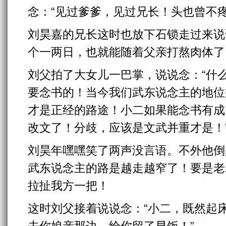
念：“见过爹爹，见过兄长！头也曾不疼
刘昊嘉的兄长这时也放下石锁走过来说
个一两日，也就能随着父亲打熬肉体了
刘父拍了大女儿一巴掌，说说念：“什
要念书的！当今我们武东说念主的地位
才是正经的路途！小二如果能念书有成
改文了！分歧，应该是文武并重才是！
刘昊年嘿嘿笑了两声没言语。不外他倒
武东说念主的路是越走越窄了！要是老
拉扯我方一把！
这时刘父接着说说念：“小二，既然起