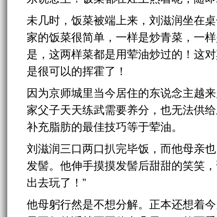
未几时，饭菜被端上来，刘滋润坐在桌
家的饭菜很简单，一样是炒青菜，一样
是，这两样菜都是用荤油炒过的！这对
是很可以的挥霍了！
因为京师城里当今居住的东说念主越来
家父子天天练武需要养分，也无法供给
补充脂肪的最佳技巧等于荤油。
刘滋润三口两口扒完毕饭，而他母亲也
发髻。他伸手摸摸发髻后甜甜的笑笑，
出去玩了！”
他母躬行然是不想分解。正本还想着今