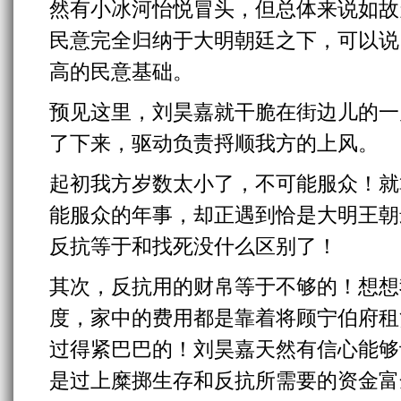
然有小冰河怡悦冒头，但总体来说如故
民意完全归纳于大明朝廷之下，可以说
高的民意基础。
预见这里，刘昊嘉就干脆在街边儿的一
了下来，驱动负责捋顺我方的上风。
起初我方岁数太小了，不可能服众！就
能服众的年事，却正遇到恰是大明王朝
反抗等于和找死没什么区别了！
其次，反抗用的财帛等于不够的！想想
度，家中的费用都是靠着将顾宁伯府租
过得紧巴巴的！刘昊嘉天然有信心能够
是过上糜掷生存和反抗所需要的资金富