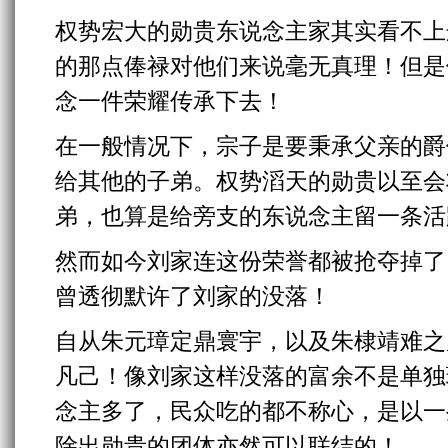
权势宏大的勋贵东说念主家其实看不上
的那点俸禄对他们来说毫无真理！但是
念一件荣耀传承下去！
在一般情况下，宗子是要秉承父亲的爵
给其他的子弟。权势滔天的勋贵以至会
弟，也算是给旁支的东说念主留一条活
然而如今刘家连这份荣誉都被抢夺掉了
曾透彻默许了刘家的没落！
自从朱元璋定鼎寰宇，以及朱棣靖难之
凡己！像刘家这样没落的富余不是单独
念主多了，民众吃的都不称心，是以一
除出勋贵的团体亦然可以联结的！