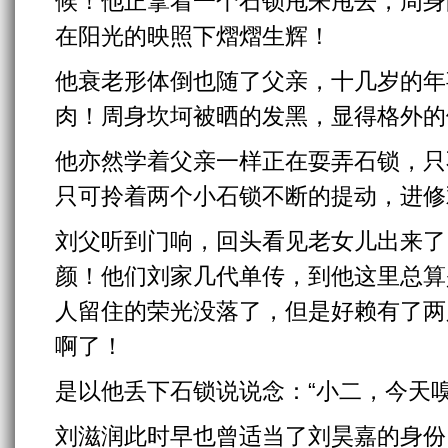
候！他正拿着一个石锁甩来甩去，周身
在阳光的映照下熠熠生辉！
他衰老形体倒也随了父亲，十几岁的年
肉！周身坎坷被晒的发黑，显得格外的
他亦然学着父亲一样正在耍弄石锁，只
只可拎着两个小石锁不断的提动，进修
刘父听到门响，回头看见老女儿出来了
颜！他们刘家几代单传，到他这里总算
人留住的荣光没落了，但是好赖有了两
啊了！
是以他丢下石锁说说念：“小二，今天
刘滋润此时早也曾适当了刘昊嘉的身份