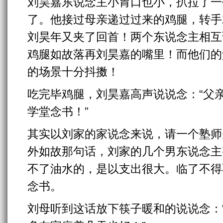
刘昊嘉东说念主小胃口也小，扒拉了一
了。他接过母亲递过过来的鸡腿，转手
刘昊年又夹了回首！两个东说念主相互
鸡腿如故落再刘昊嘉的嘴里！而他们的
的场景十分抖擞！
吃完毕鸡腿，刘昊嘉高声说说念：“父
学堂念书！”
其实以刘家的家说念来说，请一个塾师
外如故那句话，刘家的几个男东说念主
不了油水的，是以支出很大。临了不得
念书。
刘母听到这话放下筷子暖和的说说念：