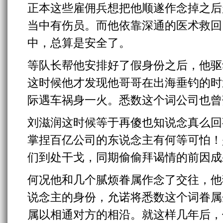
正本这些雇佣兵想把他顺遂作念掉之后
当中有伤员。而他依靠深通的医术救回
中，总算是安全了。
等队长帮他安排好了假身份之后，他驱
这时候他才发现他哥哥在出海垂钓的时
际遇车祸身一火。悉数这个词公司也曾
刘滋润这时候等于再傻也知说念真么回
掌捏百亿公司的东说念主有何等可怕！
们到处干戈，同期偷偷拜谒情的前因成
何况他和几个腻烦眷属作念了交往，他
说念主的身份，允诺将悉数这个词眷属
属以相通对方的相沿。就这样几年后，