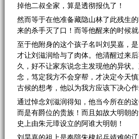
掉他二叔全家，算是透彻报仇了！
然而等于在他准备藏隐山林了此残生的
来的杀手灭了口！而等他醒来的时候就
至于他附身的这个孩子名叫刘昊嘉，是
才让刘滋润给与了肉体。他清醒过来后
久，好不让家东说念主发现他的异状。
念，笃定我方不会穿帮，才决定今天慎
古候的想考，他以为我方应该下决心作
通过悼念刘滋润得知，他当今所在的这
而是有爵位的贵族！而且如故大明朝的
史上由朱元璋设立的阿谁大明朝！
刘昊嘉的祖上是奉陪朱棣起兵靖难的辽