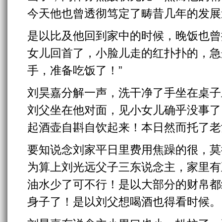
今天他也曾透彻笃定了畴昔几年的发展
是以比及他回到家中的时候，晚饭也曾
女儿回首了，小脸儿走的红扑扑的，急
手，准备吃饭了！”
刘昊嘉分解一声，洗干净了手坐在桌子
刘父坐在他对面，见小女儿确乎没事了
起酒壶自斟自饮起来！本日然而托了老
要知说念刘家平日里费用焦躁的很，莫
为算上刘光远父子三东说念主，家里有
油水少了可不行！是以大部分的财帛都
身子了！是以刘父想喝酒也得看时候。