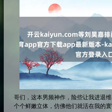
哥们，这本男频神作，险些让我进退维
个个鲜嫩立体，仿佛他们就活在我的寰