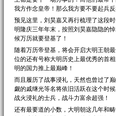
我方作念皇帝！那么我方要不要起兵反
预见这里，刘昊嘉又再行梳理了这段时
明隆庆三年年末，按照刘昊嘉隐隐的悼
候万历就要登基了！
随着万历帝登基，将会开启大明王朝最
位的还有号称大明历史上最优秀的首相
明的国力推上最巅峰！
而且履历了战事浸礼，天然也曾过了巅
觑的戚继光等名将依旧活跃在这个时候
战火浸礼的士兵，战斗力富余超强！
还有最要道的小数，大明朝这几年和畴