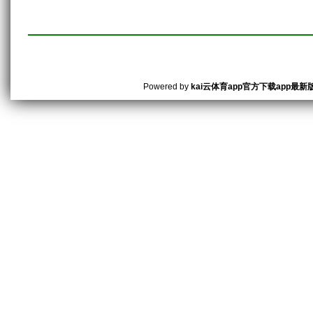
Powered by
kai云体育app官方下载app最新