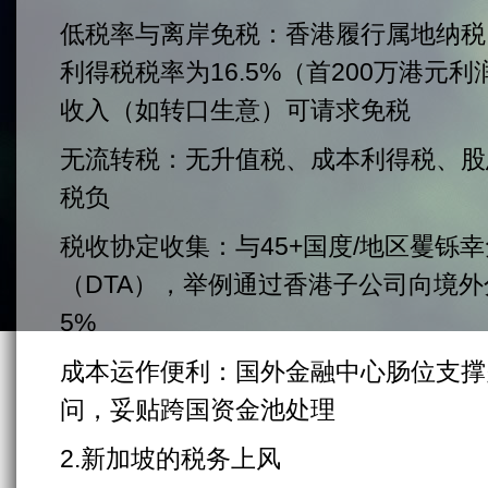
低税率与离岸免税：香港履行属地纳税
利得税税率为16.5%（首200万港元利
收入（如转口生意）可请求免税
无流转税：无升值税、成本利得税、股
税负
税收协定收集：与45+国度/地区矍铄
（DTA），举例通过香港子公司向境
5%
成本运作便利：国外金融中心肠位支撑
问，妥贴跨国资金池处理
2.新加坡的税务上风