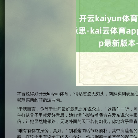
常言说得好开云kaiyun体育，“情话悠悠无穷头，肉麻实则
就翔实商酌商酌这两句。
“于我而言，你等于世间最好意思之东说念主。” 这话乍一听
主打从骨子里就爱好意思，她们满心期待着我方在爱东说念主眼
信，让她显然地领路，无论外面的天下若何幻化，你地方乎垂青
“唯有有你在身旁，真好。” 别看这句话节略质朴，其中所蕴
着，在这个男东说念主的内心深处，你占据着无可替代的深广位