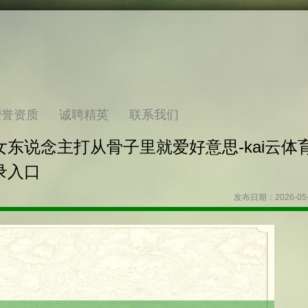
荣誉资质
诚聘精英
联系我们
女东说念主打从骨子里就爱好意思-kai云体育
登录入口
发布日期：2026-05