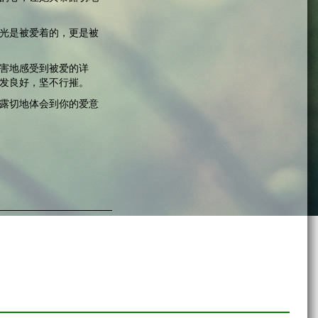
光是被爱着的，更是被
害地感受到被爱的详
发良好，坚不行摧。
露切地体会到你的爱意