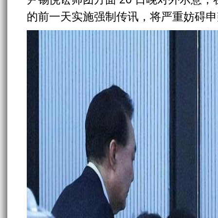
的前一天实施强制传讯，将严重妨碍申