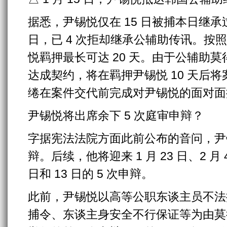
据悉，尹锡悦仅在 15 日被捕本日继承
日，已 4 次拒却继承公辅助传讯。按
悦羁押最长可达 20 天。由于公辅助
达成契约，将在羁押尹锡悦 10 天后
绻在案件交代前完成对尹锡悦的面对面
尹锡悦将出席余下 5 次庭审申辩？
字据宪法法院方面此前公布的音问，尹锡
辩。后续，他将迎来 1 月 23 日、2 月 4 
日和 13 日的 5 次申辩。
此前，尹锡悦以高等公职东谈主员不法
捕令、东谈主身安全不行保证等为由莫得出