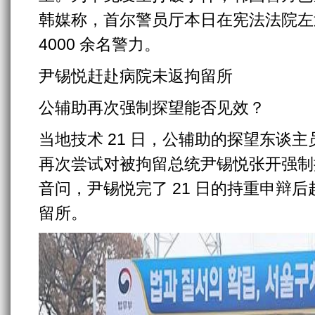
韩媒称，首尔警员厅本日在宪法法院左近
4000 余名警力。
尹锡悦赶赴病院未返拘留所
公辅助再次强制探望能否见效？
当地技术 21 日，公辅助的探望东谈
再次尝试对被拘留总统尹锡悦张开强制
音问，尹锡悦完了 21 日的持重申辩
留所。