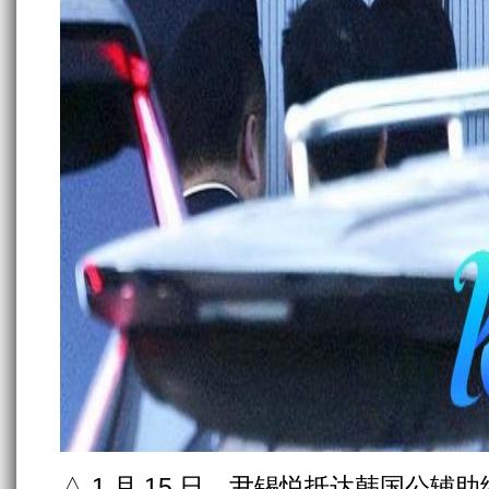
△ 1 月 15 日，尹锡悦抵达韩国公辅