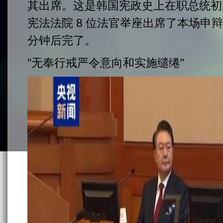
其出席。这是韩国宪政史上在职总统初
宪法法院 8 位法官举座出席了本场申辩。
分钟后完了。
"无奉行戒严令意向和实施缱绻"