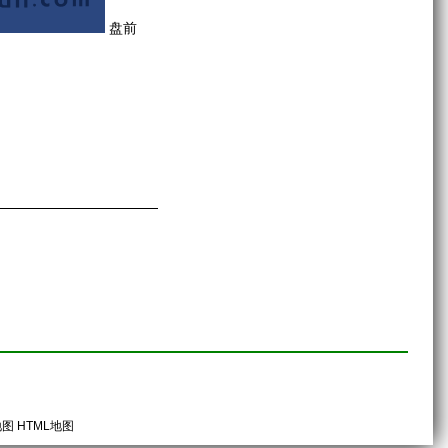
盘前
地图
HTML地图