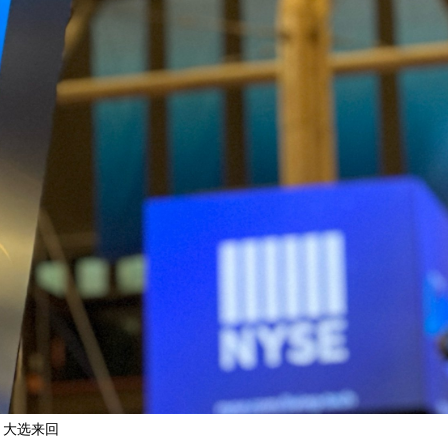
｜大选来回