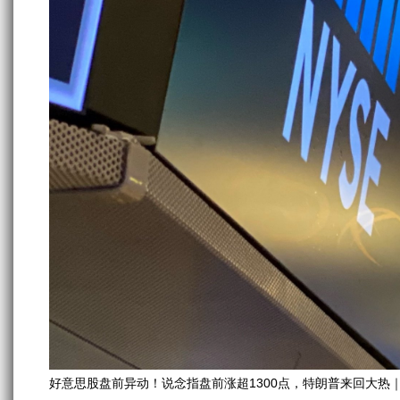
好意思股盘前异动！说念指盘前涨超1300点，特朗普来回大热