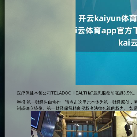
医疗保健本领公司TELADOC HEALTH好意思股盘前涨超3.5%
举报 第一财经告白协作，请点击这里此本体为第一财经原创，
制或确立镜像。第一财经保留精良侵权者法律包袱的权力。 如需取得授权请干系