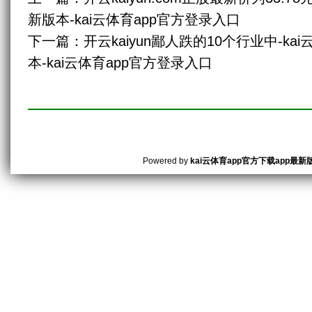
新版本-kai云体育app官方登录入口
下一篇：
开云kaiyun鄙人跌的10个行业中-ka
本-kai云体育app官方登录入口
Powered by
kai云体育app官方下载app最新