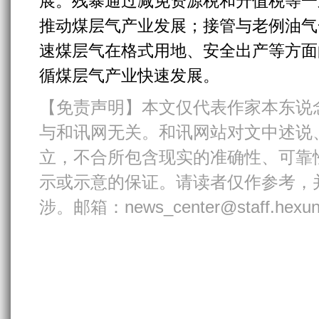
展。残暴通过减免资源税和升值税等一
推动煤层气产业发展；接管与老例油气
速煤层气在格式用地、安全出产等方面
循煤层气产业快速发展。
【免责声明】本文仅代表作家本东说念主
与和讯网无关。和讯网站对文中述说
立，不合所包含现实的准确性、可靠
示或示意的保证。请读者仅作参考，
涉。邮箱：news_center@staff.hexun